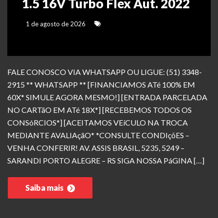
1.5 16V Turbo Flex Aut. 2022
1 de agosto de 2026
FALE CONOSCO VIA WHATSAPP OU LIGUE: (51) 3348-
2915 ** WHATSAPP ** [FINANCIAMOS ATé 100% EM
60X* SIMULE AGORA MESMO!] [ENTRADA PARCELADA
NO CARTãO EM ATé 18X*] [RECEBEMOS TODOS OS
CONSóRCIOS*] [ACEITAMOS VEíCULO NA TROCA
MEDIANTE AVALIAçãO* *CONSULTE CONDIçõES –
VENHA CONFERIR! AV. ASSIS BRASIL, 5235, 5249 –
SARANDI PORTO ALEGRE – RS SIGA NOSSA PáGINA […]
Saiba mais