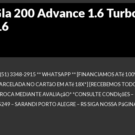
a 200 Advance 1.6 Turb
16
51) 3348-2915 ** WHATSAPP ** [FINANCIAMOS ATé 10
ARCELADA NO CARTãO EM ATé 18X*] [RECEBEMOS TOD
TROCA MEDIANTE AVALIAçãO* *CONSULTE CONDIçõES –
 5249 – SARANDI PORTO ALEGRE – RS SIGA NOSSA PáGINA