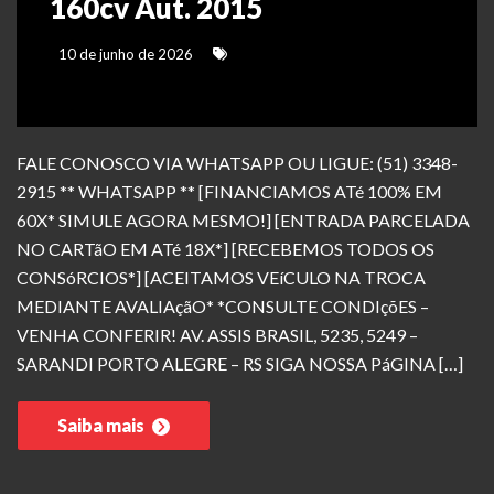
160cv Aut. 2015
10 de junho de 2026
FALE CONOSCO VIA WHATSAPP OU LIGUE: (51) 3348-
2915 ** WHATSAPP ** [FINANCIAMOS ATé 100% EM
60X* SIMULE AGORA MESMO!] [ENTRADA PARCELADA
NO CARTãO EM ATé 18X*] [RECEBEMOS TODOS OS
CONSóRCIOS*] [ACEITAMOS VEíCULO NA TROCA
MEDIANTE AVALIAçãO* *CONSULTE CONDIçõES –
VENHA CONFERIR! AV. ASSIS BRASIL, 5235, 5249 –
SARANDI PORTO ALEGRE – RS SIGA NOSSA PáGINA […]
Saiba mais