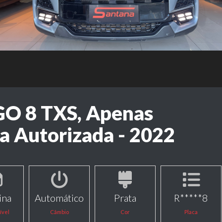
GO 8 TXS, Apenas
a Autorizada - 2022
ina
Automático
Prata
R*****8
ível
Câmbio
Cor
Placa