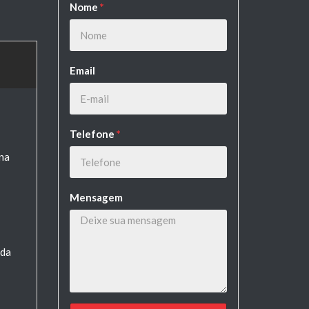
Nome
*
Email
Telefone
*
na
Mensagem
ida