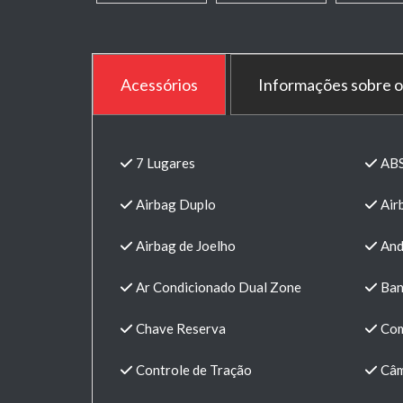
Acessórios
Informações sobre o
7 Lugares
AB
Airbag Duplo
Air
Airbag de Joelho
And
Ar Condicionado Dual Zone
Ban
Chave Reserva
Com
Controle de Tração
Câm