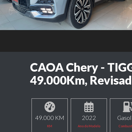
CAOA Chery - TIG
49.000Km, Revisad
49.000 KM
2022
Gasol
KM
Ano do Modelo
Combust