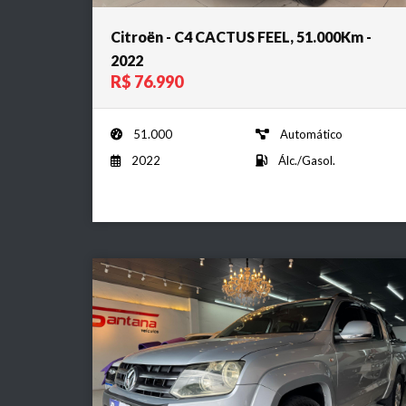
Citroën - C4 CACTUS FEEL, 51.000Km -
2022
R$ 76.990
51.000
Automático
2022
Álc./Gasol.