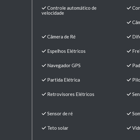
Controle automático de
Cont
velocidade
Câm
Câmera de Ré
Dif
Espelhos Elétricos
Fre
Navegador GPS
Padd
Partida Elétrica
Pil
Retrovisores Elétricos
Sen
Sensor de ré
Som
Teto solar
Vidr