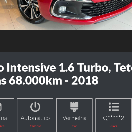
o Intensive 1.6 Turbo, Te
s 68.000km - 2018
ina
Automático
Vermelha
Q*****2
ível
Câmbio
Cor
Placa