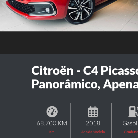
Citroën - C4 Picass
Panorâmico, Apena
68.700 KM
2018
Gasol
KM
Ano do Modelo
Combust