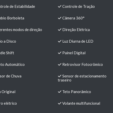
role de Estabilidade
Controle de Tração
bio Borboleta
Câmera 360°
erentes modos de direção
Direção Elétrica
io a Disco
Luz Diurna de LED
le Shift
Painel Digital
oto Automático
Retrovisor Fotocrômico
sor de Chuva
Sensor de estacionamento
traseiro
 Original
Teto Panorâmico
o elétrico
Volante multifuncional